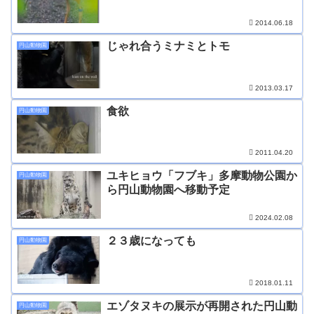
2014.06.18
じゃれ合うミナミとトモ
円山動物園
2013.03.17
食欲
円山動物園
2011.04.20
ユキヒョウ「フブキ」多摩動物公園か
円山動物園
ら円山動物園へ移動予定
2024.02.08
２３歳になっても
円山動物園
2018.01.11
エゾタヌキの展示が再開された円山動
円山動物園