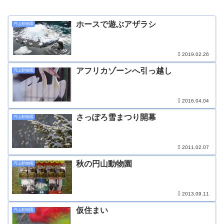
ホースで遊ぶアザラシ
円山動物園
2019.02.26
アフリカゾーンへ引っ越し
円山動物園
2016.04.04
さっぽろ雪まつり開幕
円山動物園
2011.02.07
秋の円山動物園
円山動物園
2013.09.11
仮住まい
円山動物園