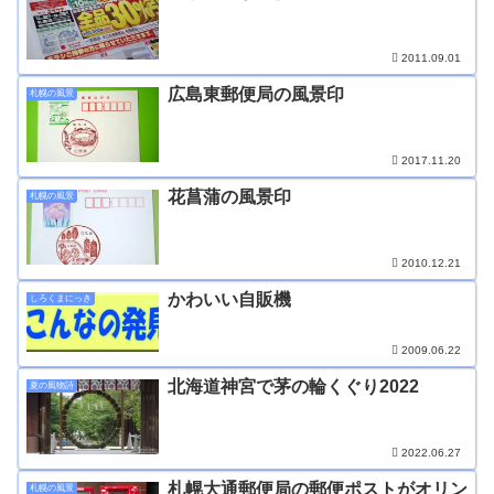
2011.09.01
広島東郵便局の風景印
札幌の風景
2017.11.20
花菖蒲の風景印
札幌の風景
2010.12.21
かわいい自販機
しろくまにっき
2009.06.22
北海道神宮で茅の輪くぐり2022
夏の風物詩
2022.06.27
札幌大通郵便局の郵便ポストがオリン
札幌の風景