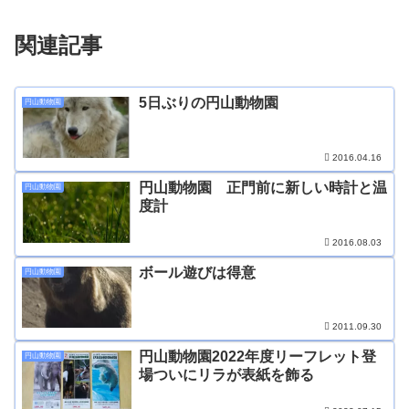
関連記事
5日ぶりの円山動物園
円山動物園
2016.04.16
円山動物園 正門前に新しい時計と温
円山動物園
度計
2016.08.03
ボール遊びは得意
円山動物園
2011.09.30
円山動物園2022年度リーフレット登
円山動物園
場ついにリラが表紙を飾る