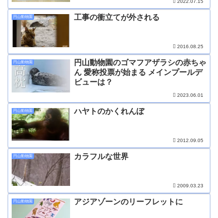
2022.07.15
工事の衝立てが外される
円山動物園
2016.08.25
円山動物園のゴマフアザラシの赤ちゃ
円山動物園
ん 愛称投票が始まる メインプールデ
ビューは？
2023.06.01
ハヤトのかくれんぼ
円山動物園
2012.09.05
カラフルな世界
円山動物園
2009.03.23
アジアゾーンのリーフレットに
円山動物園