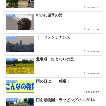
2008.01.22
むかわ四季の館
道内観光
2011.10.09
ロードメンテナンス
北の乗り物
2008.03.16
北竜町 ひまわりの里
道内観光
2015.08.19
雨の日に・・感嘆！
北の乗り物
2009.08.27
円山動物園 ラッピングバス 2014
円山動物園