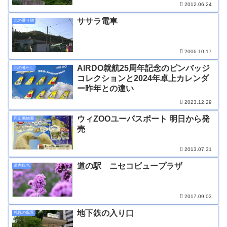
2012.06.24
ササラ電車
北の乗り物
2006.10.17
AIRDO就航25周年記念のピンバッジ
北の暮らし
コレクションと2024年卓上カレンダ
ー昨年との違い
2023.12.29
ウィZOOユーパスポート 明日から発
円山動物園
売
2013.07.31
道の駅 ニセコビュープラザ
道内観光
2017.09.03
地下鉄の入り口
札幌の風景