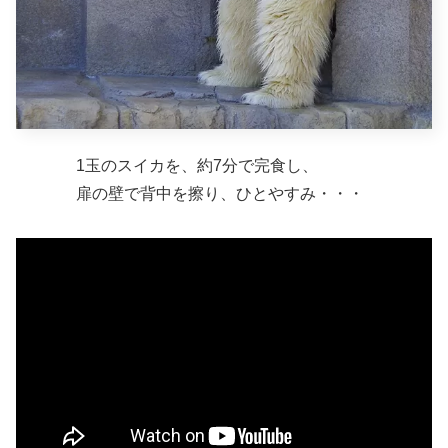
1玉のスイカを、約7分で完食し、
扉の壁で背中を擦り、ひとやすみ・・・