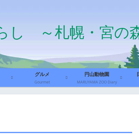
らし ～札幌・宮の
グルメ
円山動物園
Gourmet
MARUYAMA ZOO Diary