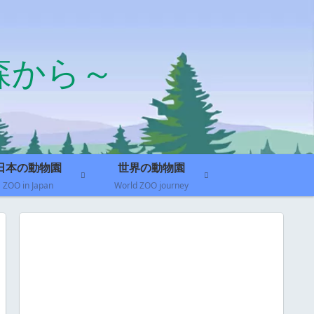
森から～
日本の動物園
世界の動物園
ZOO in Japan
World ZOO journey