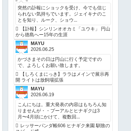
突然の訃報にショックを受け、今でも信じ
られない気持ちでいます。ジェイキナのこ
とを知り、ルーク、ショウ...
【訃報】シンリンオオカミ「ユウキ」 円山
から徳島へー15年の生涯
MAYU
2026.06.25
かづさまその日は円山に行く予定ですの
で、よろしくお願い致します。
【しろくまにっき】ララはメインで展示再
開 ライトは放飼場拡張
MAYU
2026.06.19
こんにちは。重大発表の内容はもちろん知
りませんが・・プーアルとヒナギクは3
月〜4月頭にかけて、複数回...
レッサーパンダ帳606 ヒナギク来園 馴致の