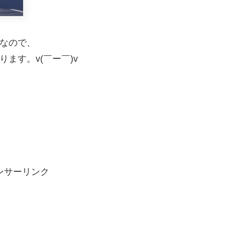
なので、
ます。v(￣ー￣)v
ンサーリンク