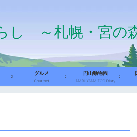
らし ～札幌・宮の
グルメ
円山動物園
Gourmet
MARUYAMA ZOO Diary