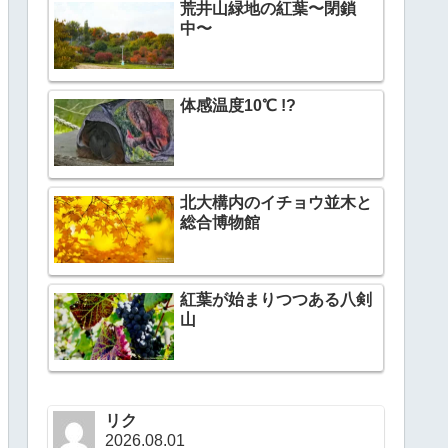
荒井山緑地の紅葉〜閉鎖
中〜
体感温度10℃ !?
北大構内のイチョウ並木と
総合博物館
紅葉が始まりつつある八剣
山
リク
2026.08.01