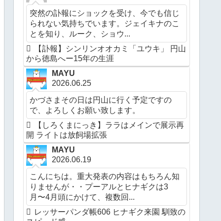
突然の訃報にショックを受け、今でも信じ
られない気持ちでいます。ジェイキナのこ
とを知り、ルーク、ショウ...
【訃報】シンリンオオカミ「ユウキ」 円山
から徳島へー15年の生涯
MAYU
2026.06.25
かづさまその日は円山に行く予定ですの
で、よろしくお願い致します。
【しろくまにっき】ララはメインで展示再
開 ライトは放飼場拡張
MAYU
2026.06.19
こんにちは。重大発表の内容はもちろん知
りませんが・・プーアルとヒナギクは3
月〜4月頭にかけて、複数回...
レッサーパンダ帳606 ヒナギク来園 馴致の