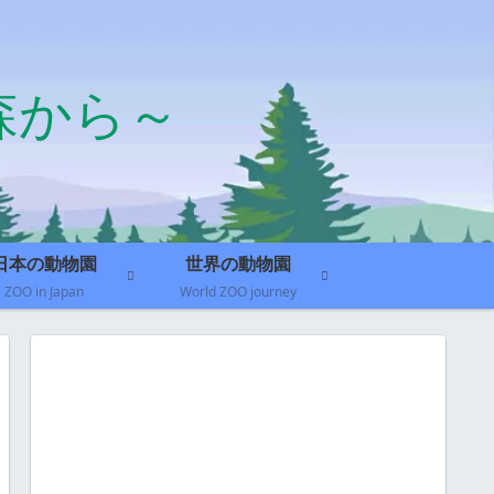
森から～
日本の動物園
世界の動物園
ZOO in Japan
World ZOO journey