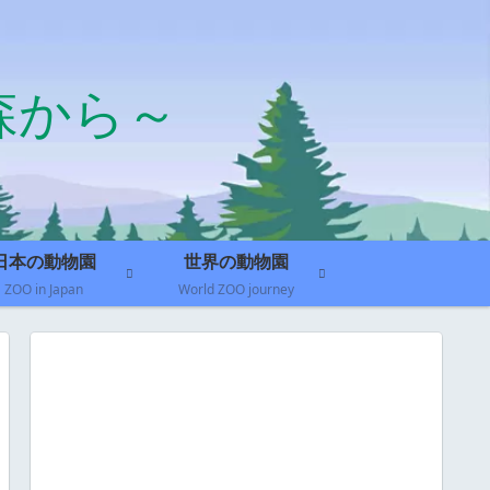
森から～
日本の動物園
世界の動物園
ZOO in Japan
World ZOO journey