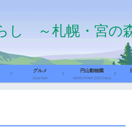
らし ～札幌・宮の
グルメ
円山動物園
Gourmet
MARUYAMA ZOO Diary