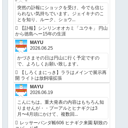
突然の訃報にショックを受け、今でも信じ
られない気持ちでいます。ジェイキナのこ
とを知り、ルーク、ショウ...
【訃報】シンリンオオカミ「ユウキ」 円山
から徳島へー15年の生涯
MAYU
2026.06.25
かづさまその日は円山に行く予定ですの
で、よろしくお願い致します。
【しろくまにっき】ララはメインで展示再
開 ライトは放飼場拡張
MAYU
2026.06.19
こんにちは。重大発表の内容はもちろん知
りませんが・・プーアルとヒナギクは3
月〜4月頭にかけて、複数回...
レッサーパンダ帳606 ヒナギク来園 馴致の