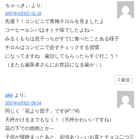
ちゃっきぃ
より:
2007年4月6日 02:18
先週？！コンビニで青梅チロルを見ましたよ
コーヒールンバはオトナ味でしたよね～
みるくもちは息子っちがすでに食べたことある様子
チロルはコンビニで必ずチェックする習慣
になってますね 歯治してもらったらすぐ行こう！
（またも歯医者さんにお世話になる歯が；）
返信
ake
より:
2007年4月6日 09:54
同じく「花より団子」です(#^.^#)
天秤かけるまでもなく！（天秤かわいいですね）
花の下での焼肉とか～
子供が寝静まったあと、近頃あつ～いお茶とチョコ二つ三