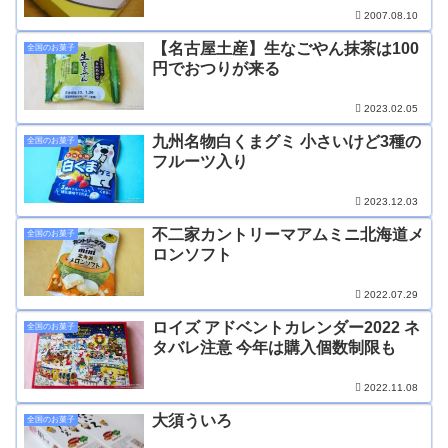
2007.08.10
【名古屋土産】生なごやん抹茶は100
全国のお菓子
円でおつりが来る
2023.02.05
九州名物白くまグミ 小さいけど3種の
全国のお菓子
フルーツ入り
2023.12.03
不二家カントリーマアムミニ北海道メ
全国のお菓子
ロンソフト
2022.07.29
ロイズ アドベントカレンダー2022 ネ
全国のお菓子
タバレ注意 今年は購入個数制限も
2022.11.08
大須ういろ
全国のお菓子