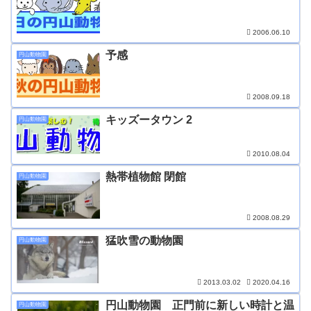
2006.06.10
予感
円山動物園
2008.09.18
キッズータウン 2
円山動物園
2010.08.04
熱帯植物館 閉館
円山動物園
2008.08.29
猛吹雪の動物園
円山動物園
2013.03.02
2020.04.16
円山動物園 正門前に新しい時計と温
円山動物園