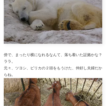
傍で、まったり横になれるなんて、落ち着いた証拠かな？
ララ。
元々、ツヨシ、ピリカの２頭をもうけた、仲好し夫婦だか
らね。