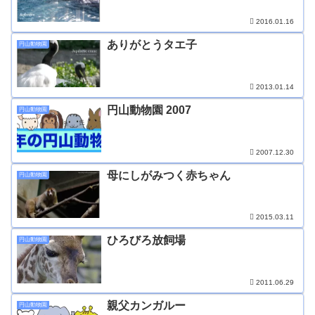
2016.01.16
ありがとうタエ子
円山動物園
2013.01.14
円山動物園 2007
円山動物園
2007.12.30
母にしがみつく赤ちゃん
円山動物園
2015.03.11
ひろびろ放飼場
円山動物園
2011.06.29
親父カンガルー
円山動物園