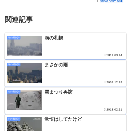
miyanomayu
関連記事
雨の札幌
冬の風物詩
2011.03.14
まさかの雨
冬の風物詩
2009.12.29
雪まつり再訪
冬の風物詩
2013.02.11
覚悟はしてたけど
冬の風物詩