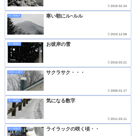
2016.02.24
寒い朝にル~ルル
冬の風物詩
2010.12.08
お彼岸の雪
冬の風物詩
2016.03.21
サクラサク・・・
全国のお菓子
2006.01.17
気になる数字
冬の風物詩
2011.03.11
ライラックの咲く頃・・
冬の風物詩