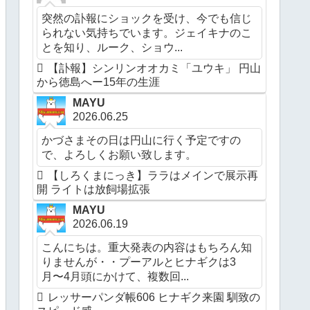
突然の訃報にショックを受け、今でも信じ
られない気持ちでいます。ジェイキナのこ
とを知り、ルーク、ショウ...
【訃報】シンリンオオカミ「ユウキ」 円山
から徳島へー15年の生涯
MAYU
2026.06.25
かづさまその日は円山に行く予定ですの
で、よろしくお願い致します。
【しろくまにっき】ララはメインで展示再
開 ライトは放飼場拡張
MAYU
2026.06.19
こんにちは。重大発表の内容はもちろん知
りませんが・・プーアルとヒナギクは3
月〜4月頭にかけて、複数回...
レッサーパンダ帳606 ヒナギク来園 馴致の