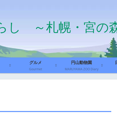
らし ～札幌・宮の
グルメ
円山動物園
Gourmet
MARUYAMA ZOO Diary