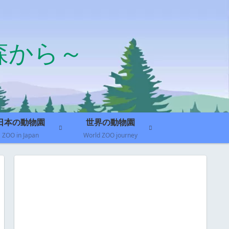
森から～
日本の動物園
世界の動物園
ZOO in Japan
World ZOO journey