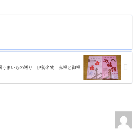
国うまいもの巡り 伊勢名物 赤福と御福