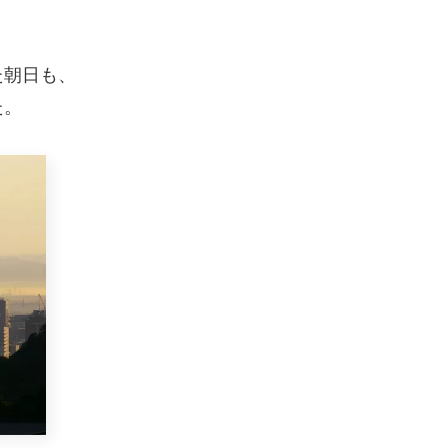
た朝日も、
た。