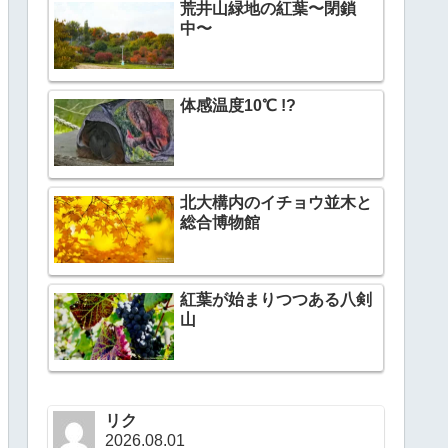
荒井山緑地の紅葉〜閉鎖
中〜
体感温度10℃ !?
北大構内のイチョウ並木と
総合博物館
紅葉が始まりつつある八剣
山
リク
2026.08.01