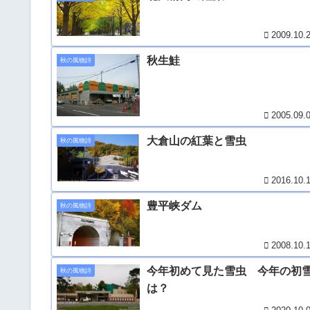
2009.10.
秋生鮭
秋の風物詩
2005.09.
大倉山の紅葉と雪虫
秋の風物詩
2016.10.
豊平峡ダム
秋の風物詩
2008.10.
今年初めて見た雪虫 今年の初
秋の風物詩
は？