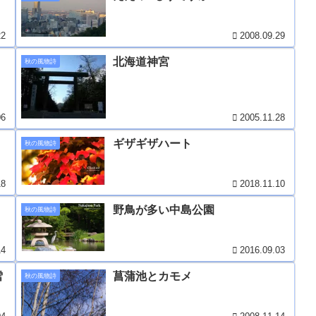
22
2008.09.29
北海道神宮
秋の風物詩
06
2005.11.28
ギザギザハート
秋の風物詩
18
2018.11.10
野鳥が多い中島公園
秋の風物詩
14
2016.09.03
雪
菖蒲池とカモメ
秋の風物詩