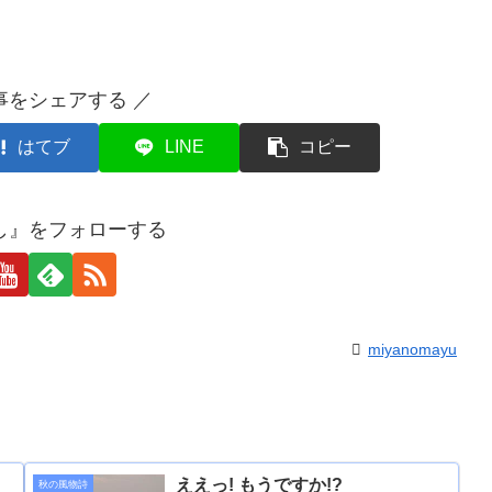
事をシェアする ／
はてブ
LINE
コピー
し』をフォローする
miyanomayu
ええっ! もうですか!?
秋の風物詩