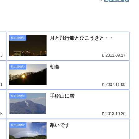
月と飛行船とひこうきと・・
秋の風物詩
03
2011.09.17
朝食
秋の風物詩
01
2007.11.09
手稲山に雪
秋の風物詩
15
2013.10.20
寒いです
秋の風物詩