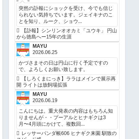
突然の訃報にショックを受け、今でも信じ
られない気持ちでいます。ジェイキナのこ
とを知り、ルーク、ショウ...
【訃報】シンリンオオカミ「ユウキ」 円山
から徳島へー15年の生涯
MAYU
2026.06.25
かづさまその日は円山に行く予定ですの
で、よろしくお願い致します。
【しろくまにっき】ララはメインで展示再
開 ライトは放飼場拡張
MAYU
2026.06.19
こんにちは。重大発表の内容はもちろん知
りませんが・・プーアルとヒナギクは3
月〜4月頭にかけて、複数回...
レッサーパンダ帳606 ヒナギク来園 馴致の