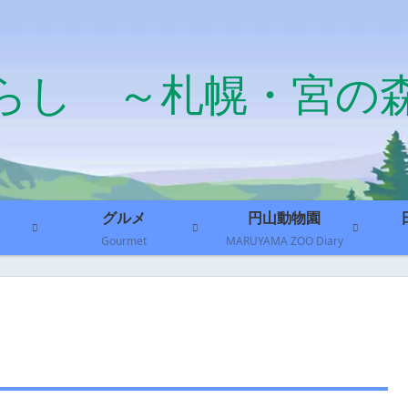
らし ～札幌・宮の
グルメ
円山動物園
Gourmet
MARUYAMA ZOO Diary