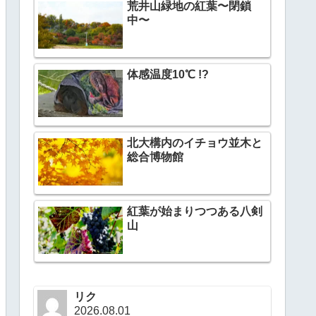
荒井山緑地の紅葉〜閉鎖
中〜
体感温度10℃ !?
北大構内のイチョウ並木と
総合博物館
紅葉が始まりつつある八剣
山
リク
2026.08.01