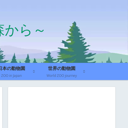
森から～
日本の動物園
世界の動物園
ZOO in Japan
World ZOO journey