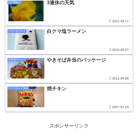
3連休の天気
秋の風物詩
2012.09.17
白クマ塩ラーメン
しろくまグルメ
2010.09.07
やきそば弁当のパッケージ
北海道のグルメ
2012.06.08
焼チキン
インスタント食品
2007.07.23
スポンサーリンク