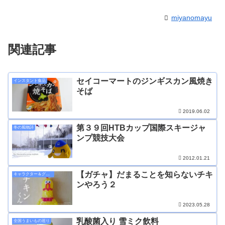
miyanomayu
関連記事
セイコーマートのジンギスカン風焼き
インスタント食品
そば
2019.06.02
第３９回HTBカップ国際スキージャ
冬の風物詩
ンプ競技大会
2012.01.21
【ガチャ】だまることを知らないチキ
キャラクター＆グッズ
ンやろう２
2023.05.28
乳酸菌入り 雪ミク飲料
全国うまいもの巡り