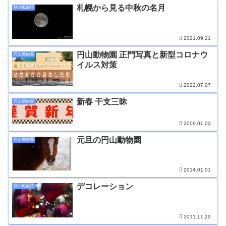
札幌から見る中秋の名月
秋の風物詩
2021.09.21
円山動物園 正門写真と新型コロナウ
円山動物園
イルス対策
2022.07.07
新春 干支三昧
円山動物園
2009.01.03
元旦の円山動物園
円山動物園
2014.01.01
デコレーション
秋の風物詩
2011.11.29