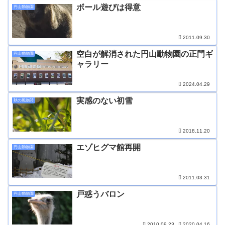
ボール遊びは得意
円山動物園
2011.09.30
空白が解消された円山動物園の正門ギ
円山動物園
ャラリー
2024.04.29
実感のない初雪
秋の風物詩
2018.11.20
エゾヒグマ館再開
円山動物園
2011.03.31
戸惑うバロン
円山動物園
2010.09.23
2020.04.16