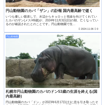
円山動物園のカバ「ザン」の訃報 国内最高齢で逝く
いつも優しい眼差しで、水辺からキョロッと視線を向けてくれてい
たカバのザン(メス/49歳)が、2024年11月3日(日)の朝、亡くなってい
るのが確認されたとのことです。円山動物園で生...
2024.11.06
0
円山動物園
札幌市円山動物園のカバのドン53歳の生涯を終える(国
内最高齢)
円山動物園のカバ「ドン」が2023年6月17日(土)に息を引き取ったそ