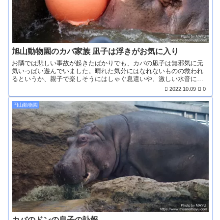
旭山動物園のカバ家族 凪子は浮きがお気に入り
お隣では悲しい事故が起きたばかりでも、カバの凪子は無邪気に元
気いっぱい遊んでいました。晴れた気分にはなれないものの救われ
るというか、親子で楽しそうにはしゃぐ息遣いや、激しい水音に
は...
2022.10.09
0
円山動物園
カバのドンの息子の訃報