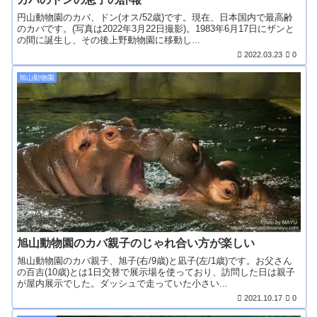
円山動物園のカバ、ドン(オス/52歳)です。現在、日本国内で最高齢
のカバです。(写真は2022年3月22日撮影)。1983年6月17日にザンと
の間に誕生し、その後上野動物園に移動し...
2022.03.23
0
旭山動物園
旭山動物園のカバ親子のじゃれ合い方が楽しい
旭山動物園のカバ親子、旭子(右/9歳)と凪子(左/1歳)です。お父さん
の百吉(10歳)とは1日交替で展示場を使っており、訪問した日は親子
が屋内展示でした。ダッシュで走っていた小さい...
2021.10.17
0