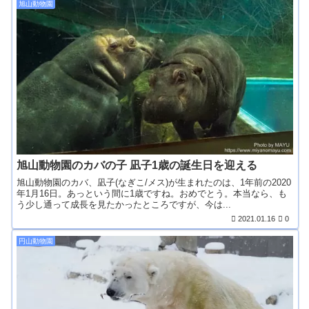
旭山動物園
旭山動物園のカバの子 凪子1歳の誕生日を迎える
旭山動物園のカバ、凪子(なぎこ/メス)が生まれたのは、1年前の2020
年1月16日。あっという間に1歳ですね。おめでとう。本当なら、も
う少し通って成長を見たかったところですが、今は...
2021.01.16
0
円山動物園