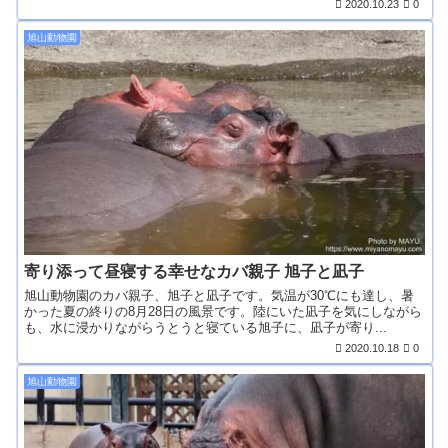
2020.10.23
0
旭山動物園
寄り添って昼寝する幸せなカバ親子 旭子と凪子
旭山動物園のカバ親子、旭子と凪子です。気温が30℃にも達し、暑
かった夏の終りの8月28日の風景です。陸にいた凪子を気にしながら
も、水に浸かりながらうとうと寝ている旭子に、凪子が寄り...
2020.10.18
0
旭山動物園