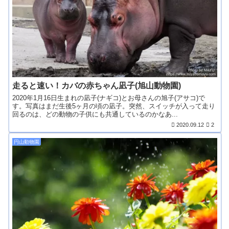
走ると速い！カバの赤ちゃん凪子(旭山動物園)
2020年1月16日生まれの凪子(ナギコ)とお母さんの旭子(アサコ)で
す。写真はまだ生後5ヶ月の頃の凪子。突然、スイッチが入って走り
回るのは、どの動物の子供にも共通しているのかなあ...
2020.09.12
2
円山動物園