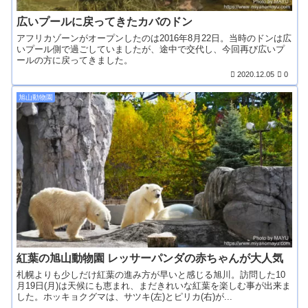
広いプールに戻ってきたカバのドン
アフリカゾーンがオープンしたのは2016年8月22日。当時のドンは広
いプール側で過ごしていましたが、途中で交代し、今回再び広いプ
ールの方に戻ってきました。
2020.12.05
0
旭山動物園
紅葉の旭山動物園 レッサーパンダの赤ちゃんが大人気
札幌よりも少しだけ紅葉の進み方が早いと感じる旭川。訪問した10
月19日(月)は天候にも恵まれ、まだきれいな紅葉を楽しむ事が出来ま
した。ホッキョクグマは、サツキ(左)とピリカ(右)が...