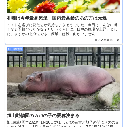
札幌は今年最高気温 国内最高齢のあの方は元気
ミストを浴びた花たちが気持ちよさそうでした。今日はこんなに暑
くなる予報だったかな？というくらいに、日中の気温が上昇しまし
た。さすがの北海道でも、簡単には秋に向かいません。
2020.08.19
0
旭山動物園
旭山動物園のカバの子の愛称決まる
旭山動物園で2020年1月16日(木)、カバの百吉と旭子の間にメスの赤
ちゃん誕生し、6月１日から公開されています。7月1日(水)~12日