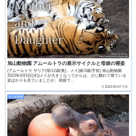
旭山動物園 アムールトラの展示サイクルと母娘の寝姿
(アムールトラ ザリア(母/12歳/奥)、メイ(娘/3歳/手前) 旭山動物園
2023年4月5日(水))メイが大きくなってからは、少し離れて寝ている
姿ばかりを見ていましたが、母娘で...
2023.04.07
0
旭山動物園