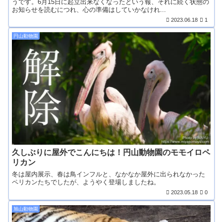
うです。6月15日に起立出来なくなったという報、それに続く状態の
お知らせを読むにつれ、心の準備はしていかなけれ...
2023.06.18
1
円山動物園
久しぶりに屋外でこんにちは！円山動物園のモモイロペ
リカン
冬は屋内展示、春は鳥インフルと、なかなか屋外に出られなかった
ペリカンたちでしたが、ようやく登場しましたね。
2023.05.18
0
旭山動物園