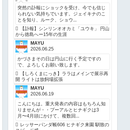
突然の訃報にショックを受け、今でも信じ
られない気持ちでいます。ジェイキナのこ
とを知り、ルーク、ショウ...
【訃報】シンリンオオカミ「ユウキ」 円山
から徳島へー15年の生涯
MAYU
2026.06.25
かづさまその日は円山に行く予定ですの
で、よろしくお願い致します。
【しろくまにっき】ララはメインで展示再
開 ライトは放飼場拡張
MAYU
2026.06.19
こんにちは。重大発表の内容はもちろん知
りませんが・・プーアルとヒナギクは3
月〜4月頭にかけて、複数回...
レッサーパンダ帳606 ヒナギク来園 馴致の