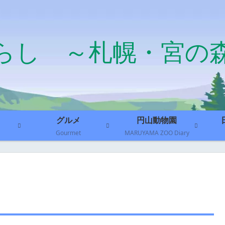
らし ～札幌・宮の
グルメ
円山動物園
Gourmet
MARUYAMA ZOO Diary