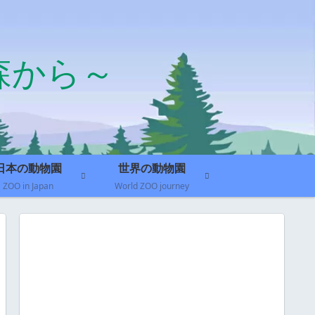
森から～
日本の動物園
世界の動物園
ZOO in Japan
World ZOO journey