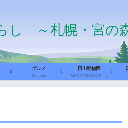
らし ～札幌・宮の
グルメ
円山動物園
Gourmet
MARUYAMA ZOO Diary