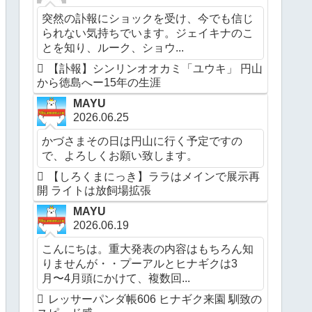
突然の訃報にショックを受け、今でも信じ
られない気持ちでいます。ジェイキナのこ
とを知り、ルーク、ショウ...
【訃報】シンリンオオカミ「ユウキ」 円山
から徳島へー15年の生涯
MAYU
2026.06.25
かづさまその日は円山に行く予定ですの
で、よろしくお願い致します。
【しろくまにっき】ララはメインで展示再
開 ライトは放飼場拡張
MAYU
2026.06.19
こんにちは。重大発表の内容はもちろん知
りませんが・・プーアルとヒナギクは3
月〜4月頭にかけて、複数回...
レッサーパンダ帳606 ヒナギク来園 馴致の