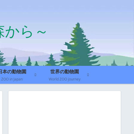
森から～
日本の動物園
世界の動物園
ZOO in Japan
World ZOO journey