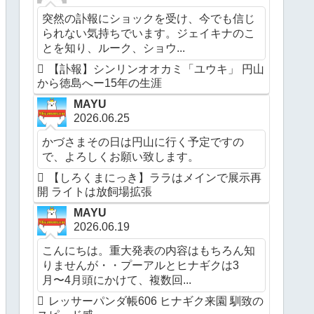
突然の訃報にショックを受け、今でも信じ
られない気持ちでいます。ジェイキナのこ
とを知り、ルーク、ショウ...
【訃報】シンリンオオカミ「ユウキ」 円山
から徳島へー15年の生涯
MAYU
2026.06.25
かづさまその日は円山に行く予定ですの
で、よろしくお願い致します。
【しろくまにっき】ララはメインで展示再
開 ライトは放飼場拡張
MAYU
2026.06.19
こんにちは。重大発表の内容はもちろん知
りませんが・・プーアルとヒナギクは3
月〜4月頭にかけて、複数回...
レッサーパンダ帳606 ヒナギク来園 馴致の