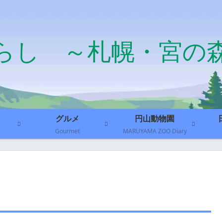
らし ～札幌・宮の
グルメ
円山動物園
Gourmet
MARUYAMA ZOO Diary