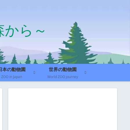
森から～
日本の動物園
世界の動物園
ZOO in Japan
World ZOO journey