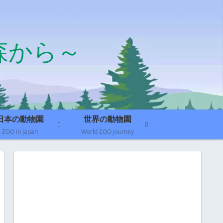
森から～
日本の動物園
世界の動物園
ZOO in Japan
World ZOO journey