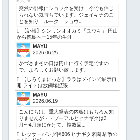
突然の訃報にショックを受け、今でも信じ
られない気持ちでいます。ジェイキナのこ
とを知り、ルーク、ショウ...
【訃報】シンリンオオカミ「ユウキ」 円山
から徳島へー15年の生涯
MAYU
2026.06.25
かづさまその日は円山に行く予定ですの
で、よろしくお願い致します。
【しろくまにっき】ララはメインで展示再
開 ライトは放飼場拡張
MAYU
2026.06.19
こんにちは。重大発表の内容はもちろん知
りませんが・・プーアルとヒナギクは3
月〜4月頭にかけて、複数回...
レッサーパンダ帳606 ヒナギク来園 馴致の