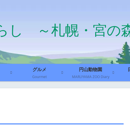
らし ～札幌・宮の
グルメ
円山動物園
Gourmet
MARUYAMA ZOO Diary