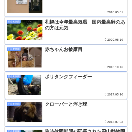
2010.05.01
札幌は今年最高気温 国内最高齢のあ
円山動物園
の方は元気
2020.08.19
赤ちゃんお披露目
円山動物園
2016.10.16
ポリタンクフィーダー
円山動物園
2017.05.30
クローバーと浮き球
円山動物園
2013.07.03
臨時休園期間が延長された円山動物園
円山動物園