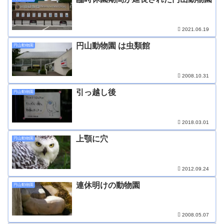
2021.06.19
円山動物園 は虫類館
円山動物園
2008.10.31
引っ越し後
円山動物園
2018.03.01
上顎に穴
円山動物園
2012.09.24
連休明けの動物園
円山動物園
2008.05.07