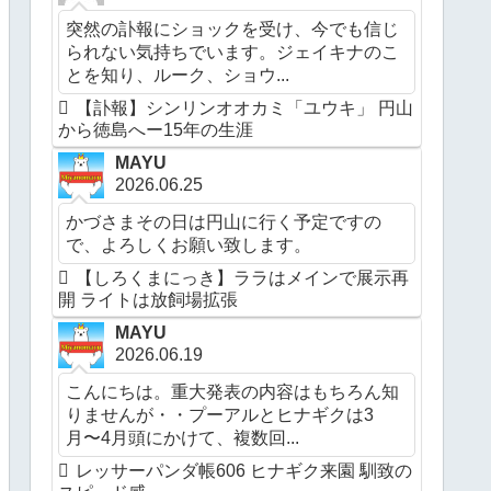
突然の訃報にショックを受け、今でも信じ
られない気持ちでいます。ジェイキナのこ
とを知り、ルーク、ショウ...
【訃報】シンリンオオカミ「ユウキ」 円山
から徳島へー15年の生涯
MAYU
2026.06.25
かづさまその日は円山に行く予定ですの
で、よろしくお願い致します。
【しろくまにっき】ララはメインで展示再
開 ライトは放飼場拡張
MAYU
2026.06.19
こんにちは。重大発表の内容はもちろん知
りませんが・・プーアルとヒナギクは3
月〜4月頭にかけて、複数回...
レッサーパンダ帳606 ヒナギク来園 馴致の