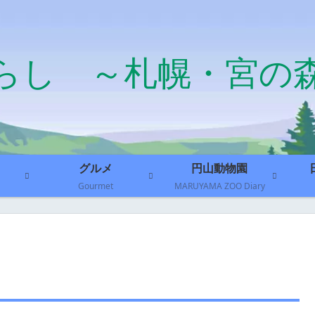
らし ～札幌・宮の
グルメ
円山動物園
Gourmet
MARUYAMA ZOO Diary