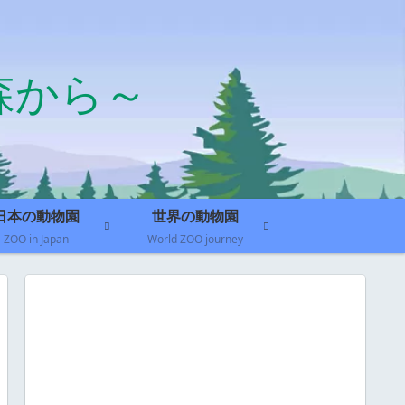
森から～
日本の動物園
世界の動物園
ZOO in Japan
World ZOO journey