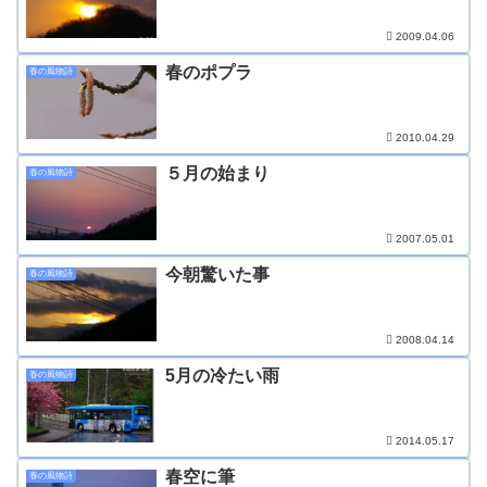
2009.04.06
春のポプラ
春の風物詩
2010.04.29
５月の始まり
春の風物詩
2007.05.01
今朝驚いた事
春の風物詩
2008.04.14
5月の冷たい雨
春の風物詩
2014.05.17
春空に筆
春の風物詩