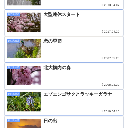
2013.04.07
大型連休スタート
春の風物詩
2017.04.29
恋の季節
春の風物詩
2007.05.26
北大構内の春
春の風物詩
2008.04.30
エゾエンゴサクとラッキーガラナ
春の風物詩
2019.04.16
日の出
春の風物詩