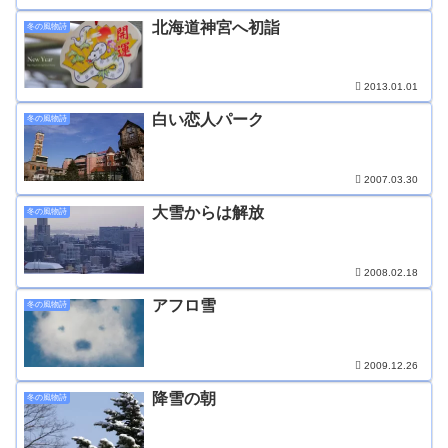
北海道神宮へ初詣
冬の風物詩
2013.01.01
白い恋人パーク
冬の風物詩
2007.03.30
大雪からは解放
冬の風物詩
2008.02.18
アフロ雪
冬の風物詩
2009.12.26
降雪の朝
冬の風物詩