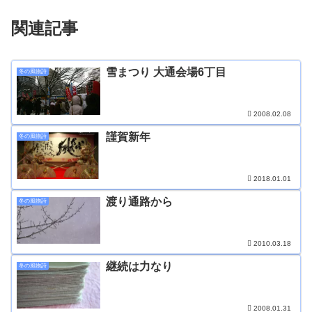
関連記事
雪まつり 大通会場6丁目
冬の風物詩
2008.02.08
謹賀新年
冬の風物詩
2018.01.01
渡り通路から
冬の風物詩
2010.03.18
継続は力なり
冬の風物詩
2008.01.31