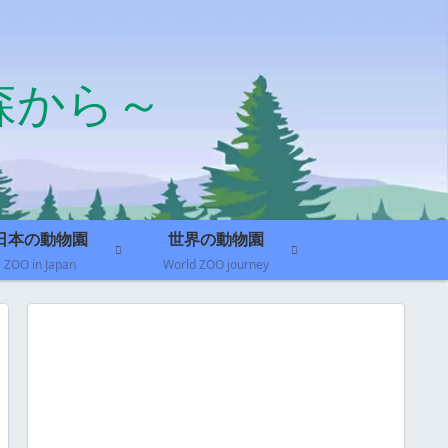
森から～
日本の動物園
世界の動物園
ZOO in Japan
World ZOO journey