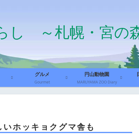
らし ～札幌・宮の
グルメ
円山動物園
Gourmet
MARUYAMA ZOO Diary
しいホッキョクグマ舎も