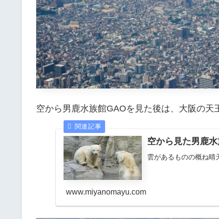
空から男鹿水族館GAOを見た後は、大阪の天王
空から見た男鹿水
雲があるものの概ね晴
www.miyanomayu.com