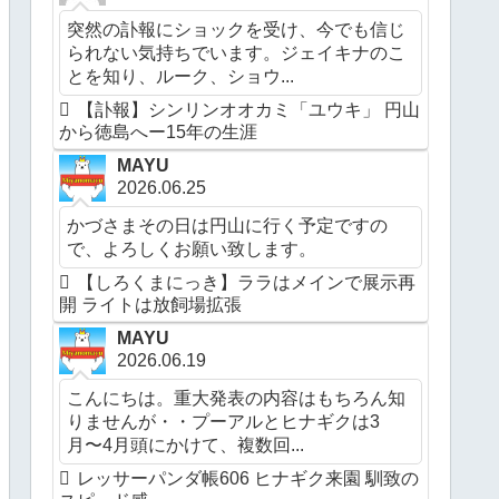
突然の訃報にショックを受け、今でも信じ
られない気持ちでいます。ジェイキナのこ
とを知り、ルーク、ショウ...
【訃報】シンリンオオカミ「ユウキ」 円山
から徳島へー15年の生涯
MAYU
2026.06.25
かづさまその日は円山に行く予定ですの
で、よろしくお願い致します。
【しろくまにっき】ララはメインで展示再
開 ライトは放飼場拡張
MAYU
2026.06.19
こんにちは。重大発表の内容はもちろん知
りませんが・・プーアルとヒナギクは3
月〜4月頭にかけて、複数回...
レッサーパンダ帳606 ヒナギク来園 馴致の