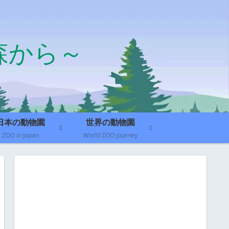
森から～
日本の動物園
世界の動物園
ZOO in Japan
World ZOO journey