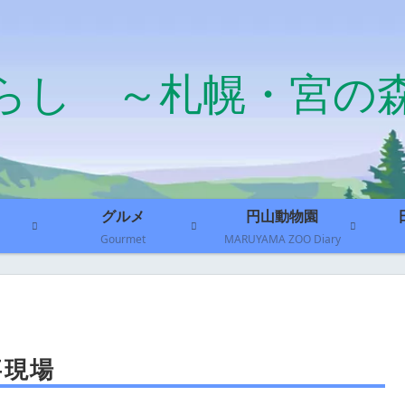
らし ～札幌・宮の
グルメ
円山動物園
Gourmet
MARUYAMA ZOO Diary
事現場