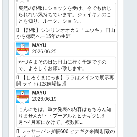
突然の訃報にショックを受け、今でも信じ
られない気持ちでいます。ジェイキナのこ
とを知り、ルーク、ショウ...
【訃報】シンリンオオカミ「ユウキ」 円山
から徳島へー15年の生涯
MAYU
2026.06.25
かづさまその日は円山に行く予定ですの
で、よろしくお願い致します。
【しろくまにっき】ララはメインで展示再
開 ライトは放飼場拡張
MAYU
2026.06.19
こんにちは。重大発表の内容はもちろん知
りませんが・・プーアルとヒナギクは3
月〜4月頭にかけて、複数回...
レッサーパンダ帳606 ヒナギク来園 馴致の