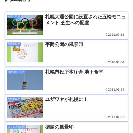
札幌大通公園に設置された五輪モニュ
札幌の風景
メント 芝生への配慮
2021.07.23
平岡公園の風景印
札幌の風景
2010.06.04
札幌市役所本庁舎 地下食堂
北海道のグルメ
2011.01.14
ユザワヤが札幌に！
札幌の風景
2011.09.01
徳島の風景印
とくしま動物園