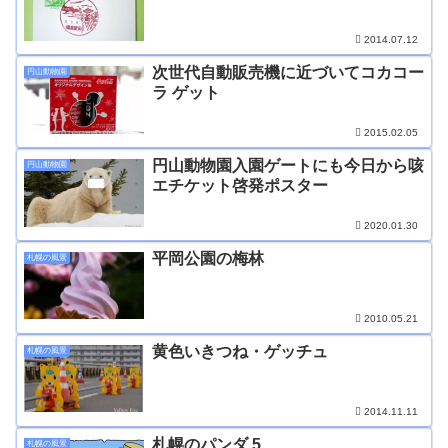
2014.07.12
次世代自動販売機に近づいてコカコー
円山動物園
ラ ゲット
2015.02.05
円山動物園入園ゲートにも今日から咳
円山動物園
エチケット啓発ポスター
2020.01.30
平岡公園の梅林
札幌の風景
2010.05.21
黄色いきつね・ゲッチュ
札幌の風景
2014.11.11
札幌のパンダ 5
札幌の風景