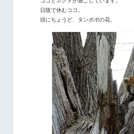
ココとホクトが過ごしています。
日陰で休むココ。
頭にちょうど、タンポポの花。