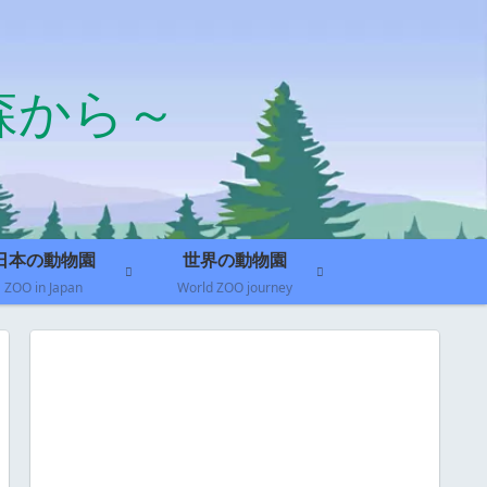
森から～
日本の動物園
世界の動物園
ZOO in Japan
World ZOO journey