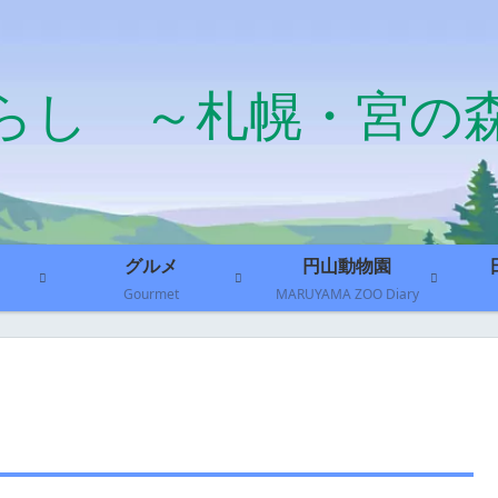
らし ～札幌・宮の
グルメ
円山動物園
Gourmet
MARUYAMA ZOO Diary