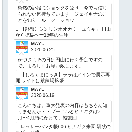
突然の訃報にショックを受け、今でも信じ
られない気持ちでいます。ジェイキナのこ
とを知り、ルーク、ショウ...
【訃報】シンリンオオカミ「ユウキ」 円山
から徳島へー15年の生涯
MAYU
2026.06.25
かづさまその日は円山に行く予定ですの
で、よろしくお願い致します。
【しろくまにっき】ララはメインで展示再
開 ライトは放飼場拡張
MAYU
2026.06.19
こんにちは。重大発表の内容はもちろん知
りませんが・・プーアルとヒナギクは3
月〜4月頭にかけて、複数回...
レッサーパンダ帳606 ヒナギク来園 馴致の