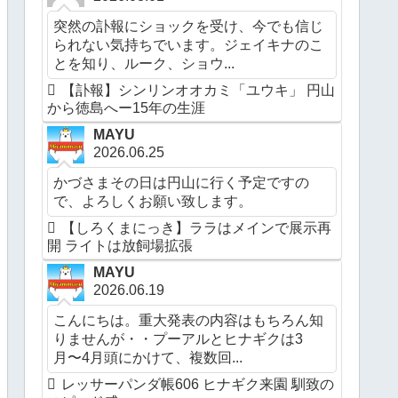
突然の訃報にショックを受け、今でも信じ
られない気持ちでいます。ジェイキナのこ
とを知り、ルーク、ショウ...
【訃報】シンリンオオカミ「ユウキ」 円山
から徳島へー15年の生涯
MAYU
2026.06.25
かづさまその日は円山に行く予定ですの
で、よろしくお願い致します。
【しろくまにっき】ララはメインで展示再
開 ライトは放飼場拡張
MAYU
2026.06.19
こんにちは。重大発表の内容はもちろん知
りませんが・・プーアルとヒナギクは3
月〜4月頭にかけて、複数回...
レッサーパンダ帳606 ヒナギク来園 馴致の