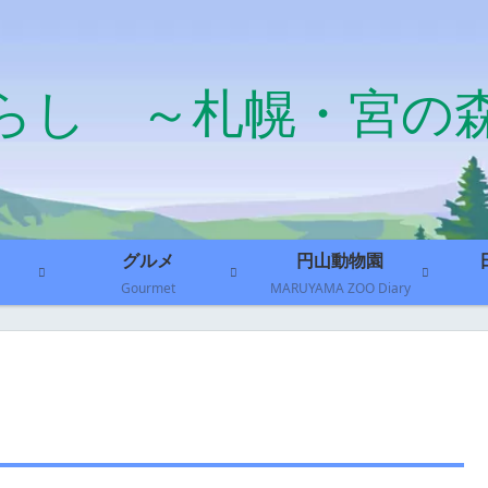
らし ～札幌・宮の
グルメ
円山動物園
Gourmet
MARUYAMA ZOO Diary