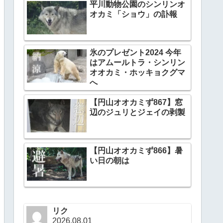
平川動物公園のシンリンオ
オカミ「ショウ」の訃報
氷のプレゼント2024 今年
はアムールトラ・シンリン
オオカミ・ホッキョクグマ
へ
【円山オオカミず867】窓
辺のジュリとジェイの剥製
【円山オオカミず866】暑
い日の朝は
リク
2026.08.01