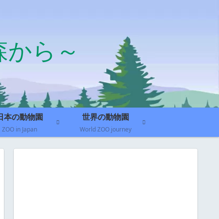
森から～
日本の動物園
世界の動物園
ZOO in Japan
World ZOO journey