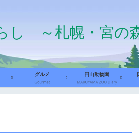
らし ～札幌・宮の
グルメ
円山動物園
Gourmet
MARUYAMA ZOO Diary