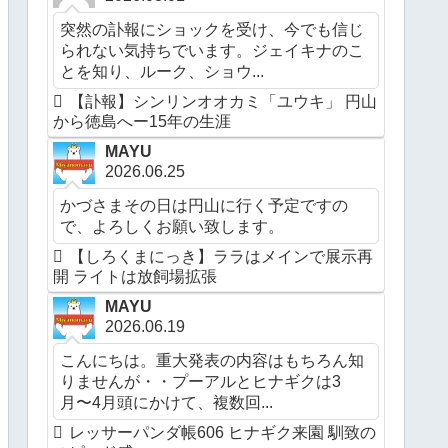
突然の訃報にショックを受け、今でも信じ
られない気持ちでいます。ジェイキナのこ
とを知り、ルーク、ショウ...
【訃報】シンリンオオカミ「ユウキ」 円山
から徳島へー15年の生涯
MAYU
2026.06.25
かづさまその日は円山に行く予定ですの
で、よろしくお願い致します。
【しろくまにっき】ララはメインで展示再
開 ライトは放飼場拡張
MAYU
2026.06.19
こんにちは。重大発表の内容はもちろん知
りませんが・・プーアルとヒナギクは3
月〜4月頭にかけて、複数回...
レッサーパンダ帳606 ヒナギク来園 馴致の