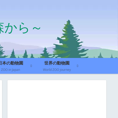
森から～
日本の動物園
世界の動物園
ZOO in Japan
World ZOO journey