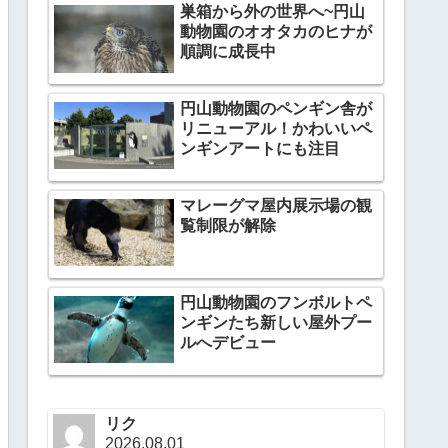
巣箱から外の世界へ~円山
動物園のオオタカのヒナが
順調に成長中
円山動物園のペンギン舎が
リニューアル！かわいいペ
ンギンアートにも注目
マレーグマ屋内展示場の観
覧制限が解除
円山動物園のフンボルトペ
ンギンたち新しい屋外プー
ルへデビュー
リク
2026.08.01