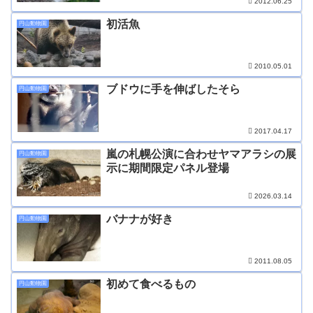
2012.06.25
初活魚
円山動物園
2010.05.01
ブドウに手を伸ばしたそら
円山動物園
2017.04.17
嵐の札幌公演に合わせヤマアラシの展
円山動物園
示に期間限定パネル登場
2026.03.14
バナナが好き
円山動物園
2011.08.05
初めて食べるもの
円山動物園