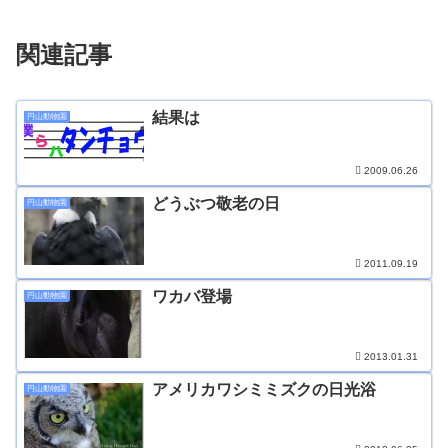
関連記事
結果は
円山動物園
2009.06.26
どうぶつ敬老の日
円山動物園
2011.09.19
ワカバ登場
円山動物園
2013.01.31
アメリカワシミミズクの日光浴
円山動物園