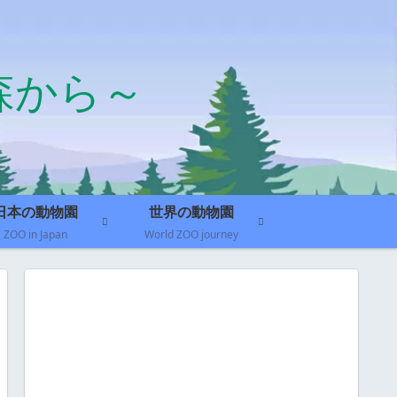
森から～
日本の動物園
世界の動物園
ZOO in Japan
World ZOO journey