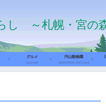
らし ～札幌・宮の
グルメ
円山動物園
Gourmet
MARUYAMA ZOO Diary