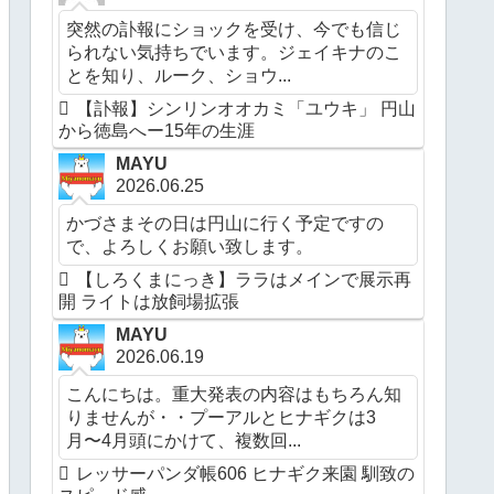
突然の訃報にショックを受け、今でも信じ
られない気持ちでいます。ジェイキナのこ
とを知り、ルーク、ショウ...
【訃報】シンリンオオカミ「ユウキ」 円山
から徳島へー15年の生涯
MAYU
2026.06.25
かづさまその日は円山に行く予定ですの
で、よろしくお願い致します。
【しろくまにっき】ララはメインで展示再
開 ライトは放飼場拡張
MAYU
2026.06.19
こんにちは。重大発表の内容はもちろん知
りませんが・・プーアルとヒナギクは3
月〜4月頭にかけて、複数回...
レッサーパンダ帳606 ヒナギク来園 馴致の