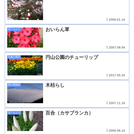
2006.01.14
おいらん草
花＊もよう
2007.09.04
円山公園のチューリップ
札幌の風景
2017.05.20
木枯らし
秋の風物詩
2007.11.19
百合（カサブランカ）
花＊もよう
2006.08.14