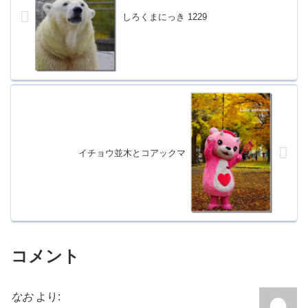
しろくまにっき 1229
イチョウ並木とコアックマ
コメント
なお
より: