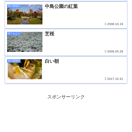
中島公園の紅葉
秋の風物詩
2008.10.19
芝桜
花＊もよう
2006.05.28
白い朝
秋の風物詩
2017.10.31
スポンサーリンク