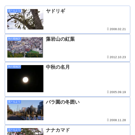
ヤドリギ
花＊もよう
2008.02.21
藻岩山の紅葉
秋の風物詩
2012.10.23
中秋の名月
秋の風物詩
2005.09.19
バラ園の冬囲い
花＊もよう
2008.11.28
ナナカマド
花＊もよう