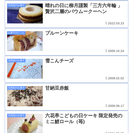
晴れの日に柳月謹製「三方六年輪 」
北海道のお菓子
贅沢二層のバウムークーヘン
2022.03.23
プルーンケーキ
お菓子のレシピ
2006.10.24
雪こんチーズ
北海道のお菓子
2009.02.02
甘納豆赤飯
北海道のお菓子
2006.06.17
六花亭こどもの日ケーキ 限定発売の
北海道のお菓子
ミニ鯉ロール（苺)