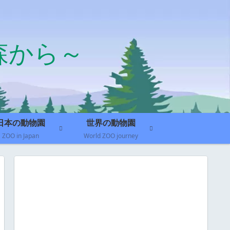
森から～
日本の動物園
世界の動物園
ZOO in Japan
World ZOO journey