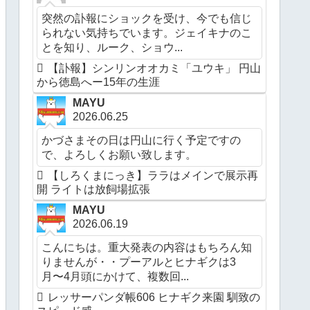
突然の訃報にショックを受け、今でも信じ
られない気持ちでいます。ジェイキナのこ
とを知り、ルーク、ショウ...
【訃報】シンリンオオカミ「ユウキ」 円山
から徳島へー15年の生涯
MAYU
2026.06.25
かづさまその日は円山に行く予定ですの
で、よろしくお願い致します。
【しろくまにっき】ララはメインで展示再
開 ライトは放飼場拡張
MAYU
2026.06.19
こんにちは。重大発表の内容はもちろん知
りませんが・・プーアルとヒナギクは3
月〜4月頭にかけて、複数回...
レッサーパンダ帳606 ヒナギク来園 馴致の