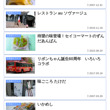
2007.12.31
レストラン au ソヴァージュ
北海道のグルメ
2010.11.19
待望の味登場！セイコーマートのずん
北海道のグルメ
だあんぱん
2022.08.20
リボンちゃん誕生60周年 いろいろ
北海道のグルメ
コラボ
2017.05.16
味ごころ たけだ
北海道のグルメ
2007.03.29
いかめし
北海道のグルメ