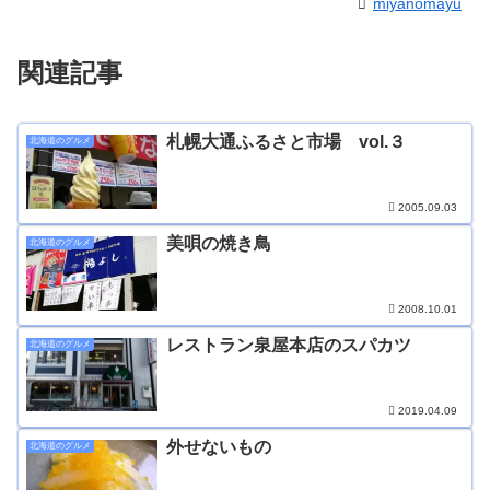
miyanomayu
関連記事
札幌大通ふるさと市場 vol.３
北海道のグルメ
2005.09.03
美唄の焼き鳥
北海道のグルメ
2008.10.01
レストラン泉屋本店のスパカツ
北海道のグルメ
2019.04.09
外せないもの
北海道のグルメ