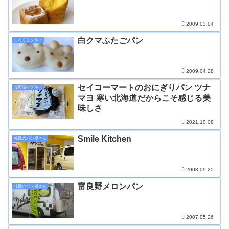
2009.03.04
白クマふたごパン
しろくまグルメ
2009.04.28
セイコーマートのおにぎりパン ツナ
北海道のグルメ
マヨ 寒い北海道だからこそ感じる美
味しさ
2021.10.08
Smile Kitchen
札幌のパン屋さん
2008.09.25
富良野メロンパン
札幌のパン屋さん
2007.05.26