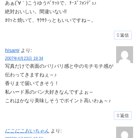
あぁ(´∀｀)こうゆうﾊﾞｹｯﾄで、ﾁｰｽﾞﾌｫﾝﾃﾞｭ♪
絶対おいしい。間違いない!!
ｶﾘｯと焼いて、ｻｸｻｸっともいいですね～。
返信
hisami
より:
2007年4月23日 19:34
写真だけで表面のパリパリ感と中のモチモチ感が
伝わってきますねぇ～♪
香りまで届いてきそう！
私ハード系のパン大好きなんですよぉ～
これはかなり美味しそうでポイント高いわぁ～♪
返信
にこにこおいちゃん
より: