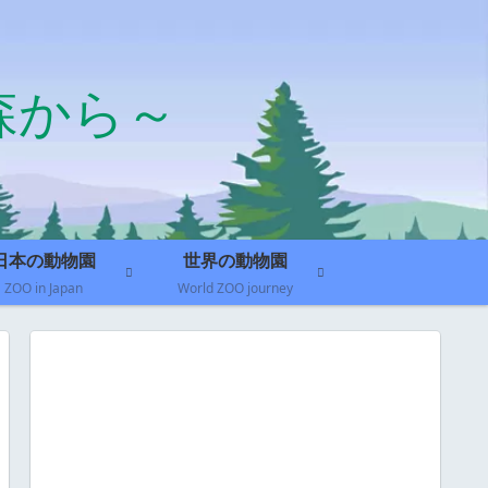
森から～
日本の動物園
世界の動物園
ZOO in Japan
World ZOO journey