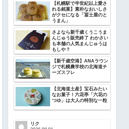
【札幌駅で半世紀以上愛さ
れる銘菓】素朴なおいしさ
がクセになる「冨士屋のと
うまん」
さよなら新千歳くうこうま
んじゅう販売終了 わかさい
も本舗の人気まんじゅうは
もしや？
【新千歳空港】ANAラウン
ジで札幌農学校の北海道チ
ーズスフレ
【北海道土産】宝石みたい
なお菓子！六花亭「六花の
つゆ」は大人の特別な一粒
リク