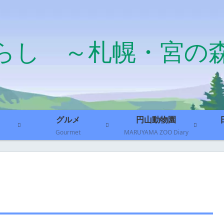
らし ～札幌・宮の
グルメ
円山動物園
Gourmet
MARUYAMA ZOO Diary