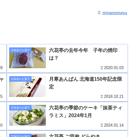
miyanomayu
六花亭の去年今年 子年の焼印
北海道のお菓子
は？
29
2020.01.03
ャ
月寒あんぱん 北海道150年記念限
北海道のお菓子
定
15
2018.10.21
六花亭の季節のケーキ「抹茶ティ
北海道のお菓子
ラミス」2024年1月
10
2024.01.14
め
六花亭 ご容赦 どらやき
北海道のお菓子