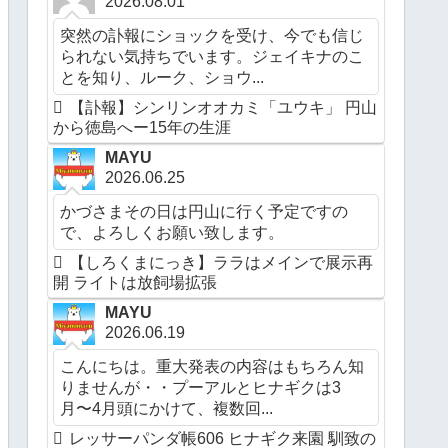
2026.08.01
突然の訃報にショックを受け、今でも信じ
られない気持ちでいます。ジェイキナのこ
とを知り、ルーク、ショウ...
【訃報】シンリンオオカミ「ユウキ」 円山
から徳島へー15年の生涯
MAYU
2026.06.25
かづさまその日は円山に行く予定ですの
で、よろしくお願い致します。
【しろくまにっき】ララはメインで展示再
開 ライトは放飼場拡張
MAYU
2026.06.19
こんにちは。重大発表の内容はもちろん知
りませんが・・プーアルとヒナギクは3
月〜4月頭にかけて、複数回...
レッサーパンダ帳606 ヒナギク来園 馴致の