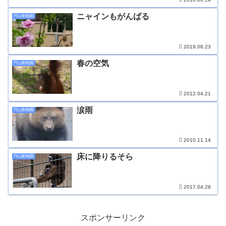
ニャインもがんばる
円山動物園
2019.08.23
春の空気
円山動物園
2012.04.21
涙雨
円山動物園
2010.11.14
床に降りるそら
円山動物園
2017.04.28
スポンサーリンク