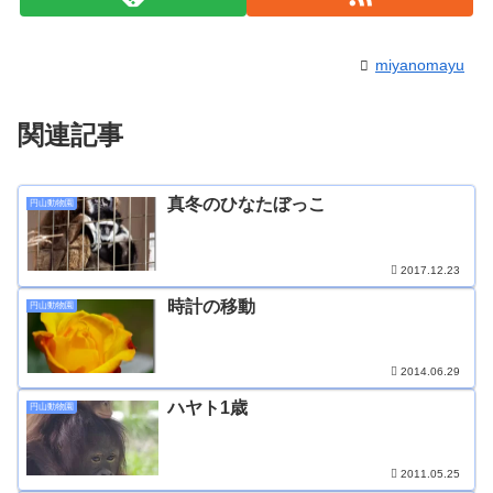
miyanomayu
関連記事
真冬のひなたぼっこ
円山動物園
2017.12.23
時計の移動
円山動物園
2014.06.29
ハヤト1歳
円山動物園
2011.05.25