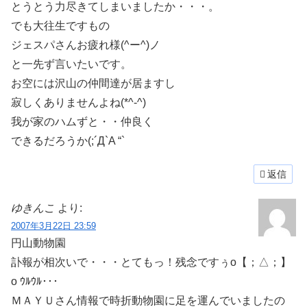
とうとう力尽きてしまいましたか・・・。
でも大往生ですもの
ジェスパさんお疲れ様(^ー^)ノ
と一先ず言いたいです。
お空には沢山の仲間達が居ますし
寂しくありませんよね(*^-^)
我が家のハムずと・・仲良く
できるだろうか(;´Д`A “`
返信
ゆきんこ
より:
2007年3月22日 23:59
円山動物園
訃報が相次いで・・・とてもっ！残念ですぅo【；△；】
o ｳﾙｳﾙ･･･
ＭＡＹＵさん情報で時折動物園に足を運んでいましたの