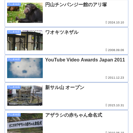
円山チンパンジー館のアリ塚
円山動物園
2024.10.10
ワオキツネザル
円山動物園
2008.09.06
YouTube Video Awards Japan 2011
円山動物園
2011.12.23
新サル山 オープン
円山動物園
2015.10.31
アザラシの赤ちゃん命名式
円山動物園
2010.06.19