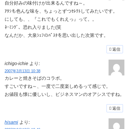
自分好みの味付けが出来るんですね～。
ｱﾀｼも色んな味を、ちょっとずつｾﾚｸﾄしてみたいです。
にしても、、『これでもくれえっ』って。。
ﾈｰﾐﾝｸﾞ、恐れ入りました(笑
なんだか、大泉ｼｪﾌのﾊﾟｽﾀを思い出した次第です。
返信
ichigo-ichie
より:
2007年3月13日 10:38
カレーと焼きそばのコラボ。
すごいですね～、一度で二度楽しめるって感じで。
お値段も懐に優しいし、ビジネスマンのオアシスですね。
返信
hisami
より: