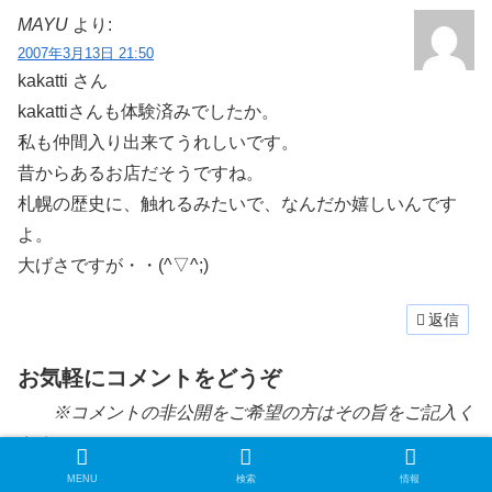
MAYU
より:
2007年3月13日 21:50
kakatti さん
kakattiさんも体験済みでしたか。
私も仲間入り出来てうれしいです。
昔からあるお店だそうですね。
札幌の歴史に、触れるみたいで、なんだか嬉しいんです
よ。
大げさですが・・(^▽^;)
返信
お気軽にコメントをどうぞ
※コメントの非公開をご希望の方はその旨をご記入く
ださい。
コメント
※
MENU
検索
情報