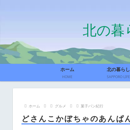
北の暮
ホーム
北の暮らし
HOME
SAPPORO LIFE
ホーム
グルメ
菓子パン紀行
どさんこかぼちゃのあんぱ