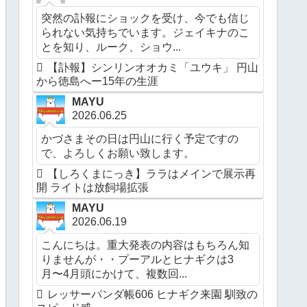
突然の訃報にショックを受け、今でも信じ
られない気持ちでいます。ジェイキナのこ
とを知り、ルーク、ショウ...
【訃報】シンリンオオカミ「ユウキ」 円山
から徳島へー15年の生涯
MAYU
2026.06.25
かづさまその日は円山に行く予定ですの
で、よろしくお願い致します。
【しろくまにっき】ララはメインで展示再
開 ライトは放飼場拡張
MAYU
2026.06.19
こんにちは。重大発表の内容はもちろん知
りませんが・・プーアルとヒナギクは3
月〜4月頭にかけて、複数回...
レッサーパンダ帳606 ヒナギク来園 馴致の