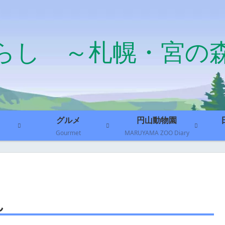
らし ～札幌・宮の
グルメ
円山動物園
Gourmet
MARUYAMA ZOO Diary
ん