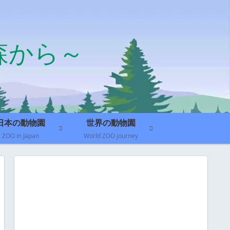
森から～
日本の動物園
世界の動物園
ZOO in Japan
World ZOO journey