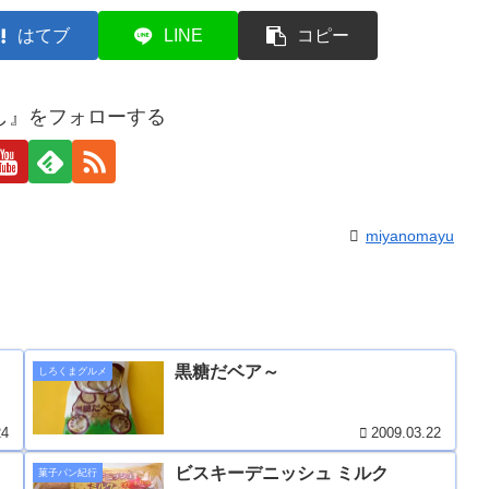
はてブ
LINE
コピー
し』をフォローする
miyanomayu
黒糖だベア～
しろくまグルメ
24
2009.03.22
ビスキーデニッシュ ミルク
菓子パン紀行