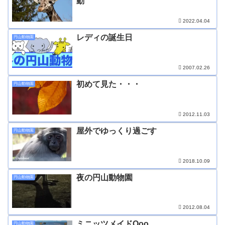
動
2022.04.04
レディの誕生日
円山動物園
2007.02.26
初めて見た・・・
円山動物園
2012.11.03
屋外でゆっくり過ごす
円山動物園
2018.10.09
夜の円山動物園
円山動物園
2012.08.04
ミニッツメイドQoo
円山動物園