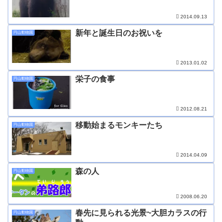
2014.09.13
新年と誕生日のお祝いを
円山動物園
2013.01.02
栄子の食事
円山動物園
2012.08.21
移動始まるモンキーたち
円山動物園
2014.04.09
森の人
円山動物園
2008.06.20
春先に見られる光景~大胆カラスの行
円山動物園