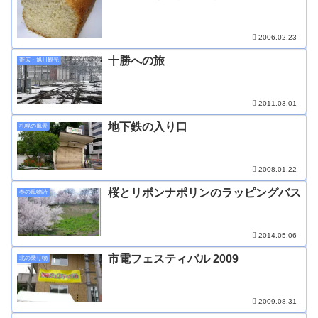
2006.02.23
十勝への旅
帯広・旭川観光
2011.03.01
地下鉄の入り口
札幌の風景
2008.01.22
桜とリボンナポリンのラッピングバス
春の風物詩
2014.05.06
市電フェスティバル 2009
北の乗り物
2009.08.31