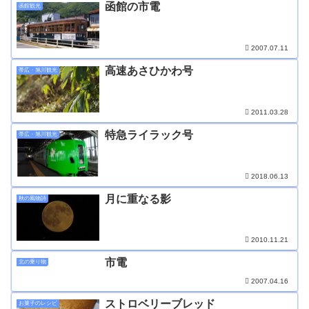
函館の市電
函館観光
2007.07.11
高速あさひかわ号
帯広・旭川観光
2011.03.28
特急ライラック号
帯広・旭川観光
2018.06.13
月に重なる影
秋の風物詩
2010.11.21
市電
北の乗り物
2007.04.16
ストロベリーブレッド
お菓子のレシピ