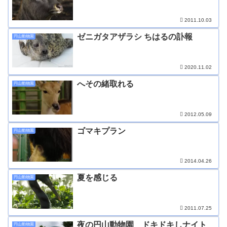
2011.10.03
ゼニガタアザラシ ちはるの訃報
円山動物園
2020.11.02
へその緒取れる
円山動物園
2012.05.09
ゴマキプラン
円山動物園
2014.04.26
夏を感じる
円山動物園
2011.07.25
夜の円山動物園 ドキドキしナイト
円山動物園