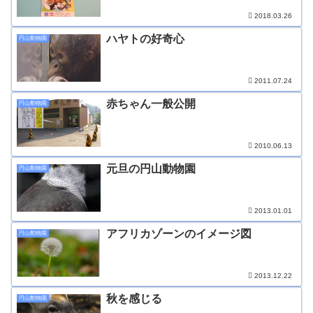
2018.03.26
ハヤトの好奇心
円山動物園
2011.07.24
赤ちゃん一般公開
円山動物園
2010.06.13
元旦の円山動物園
円山動物園
2013.01.01
アフリカゾーンのイメージ図
円山動物園
2013.12.22
秋を感じる
円山動物園