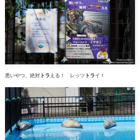
悪いやつ、絶対
トラ
える！ レッツ
トラ
イ！