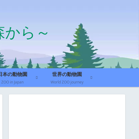
森から～
日本の動物園
世界の動物園
ZOO in Japan
World ZOO journey