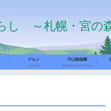
らし ～札幌・宮の
グルメ
円山動物園
Gourmet
MARUYAMA ZOO Diary