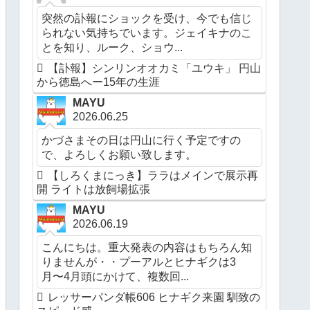
突然の訃報にショックを受け、今でも信じ
られない気持ちでいます。ジェイキナのこ
とを知り、ルーク、ショウ...
【訃報】シンリンオオカミ「ユウキ」 円山
から徳島へー15年の生涯
MAYU
2026.06.25
かづさまその日は円山に行く予定ですの
で、よろしくお願い致します。
【しろくまにっき】ララはメインで展示再
開 ライトは放飼場拡張
MAYU
2026.06.19
こんにちは。重大発表の内容はもちろん知
りませんが・・プーアルとヒナギクは3
月〜4月頭にかけて、複数回...
レッサーパンダ帳606 ヒナギク来園 馴致の