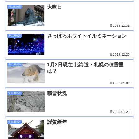
大晦日
円山動物園
2018.12.31
さっぽろホワイトイルミネーション
冬の風物詩
2018.12.25
1月2日現在 北海道・札幌の積雪量
冬の風物詩
は？
2022.01.02
積雪状況
冬の風物詩
2009.01.20
謹賀新年
冬の風物詩