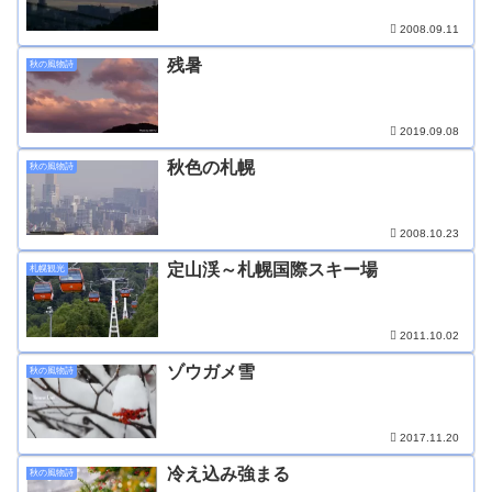
2008.09.11
残暑
秋の風物詩
2019.09.08
秋色の札幌
秋の風物詩
2008.10.23
定山渓～札幌国際スキー場
札幌観光
2011.10.02
ゾウガメ雪
秋の風物詩
2017.11.20
冷え込み強まる
秋の風物詩