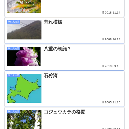
2018.11.14
荒れ模様
秋の風物詩
2008.10.24
八重の朝顔？
秋の風物詩
2013.09.10
石狩湾
秋の風物詩
2005.11.15
ゴジュウカラの格闘
秋の風物詩