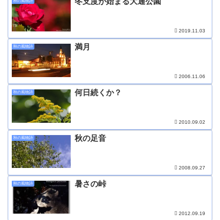
冬支度が始まる大通公園
秋の風物詩
2019.11.03
満月
秋の風物詩
2006.11.06
何日続くか？
秋の風物詩
2010.09.02
秋の足音
秋の風物詩
2008.09.27
暑さの峠
秋の風物詩
2012.09.19