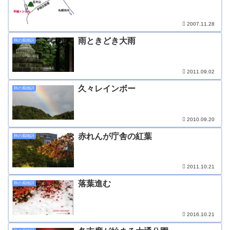
2007.11.28
雨ときどき大雨
秋の風物詩
2011.09.02
久々レインボー
秋の風物詩
2010.09.20
赤れんが庁舎の紅葉
秋の風物詩
2011.10.21
落葉進む
秋の風物詩
2016.10.21