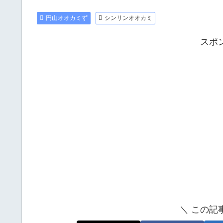
円山オオカミず
シンリンオオカミ
スポ
＼ この記