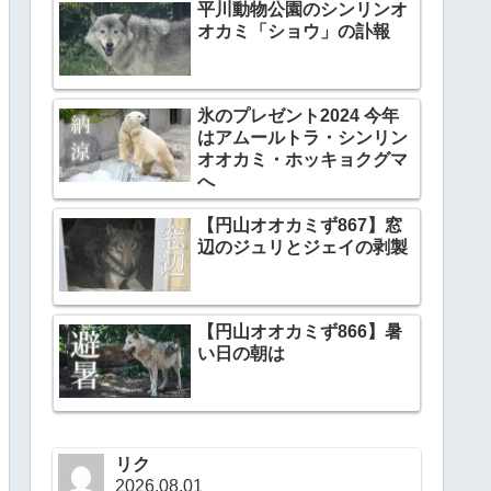
平川動物公園のシンリンオ
オカミ「ショウ」の訃報
氷のプレゼント2024 今年
はアムールトラ・シンリン
オオカミ・ホッキョクグマ
へ
【円山オオカミず867】窓
辺のジュリとジェイの剥製
【円山オオカミず866】暑
い日の朝は
リク
2026.08.01