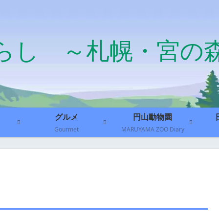
らし ～札幌・宮の
グルメ
円山動物園
Gourmet
MARUYAMA ZOO Diary