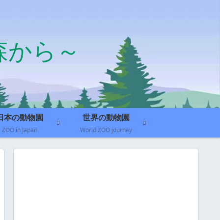
森から～
日本の動物園
世界の動物園
ZOO in Japan
World ZOO journey