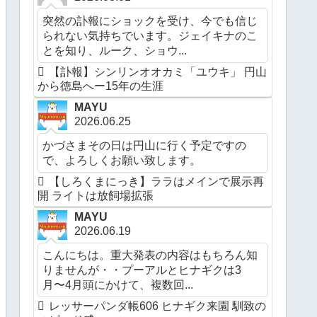
突然の訃報にショックを受け、今でも信じ
られない気持ちでいます。ジェイキナのこ
とを知り、ルーク、ショウ...
【訃報】シンリンオオカミ「ユウキ」 円山
から徳島へー15年の生涯
MAYU
2026.06.25
かづさまその日は円山に行く予定ですの
で、よろしくお願い致します。
【しろくまにっき】ララはメインで展示再
開 ライトは放飼場拡張
MAYU
2026.06.19
こんにちは。重大発表の内容はもちろん知
りませんが・・プーアルとヒナギクは3
月〜4月頭にかけて、複数回...
レッサーパンダ帳606 ヒナギク来園 馴致の